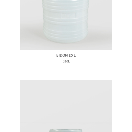
BIDON 20 L
B20L