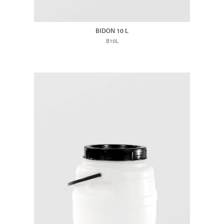
BIDON 10 L
B10L