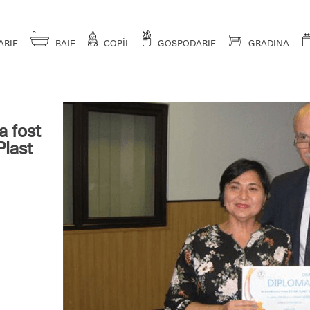
ARIE
BAIE
COPİL
GOSPODARIE
GRADINA
a fost
Plast