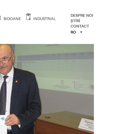
DESPRE NOI
BIDOANE
INDUSTRIAL
ŞTİRİ
CONTACT
RO
RO
ENG